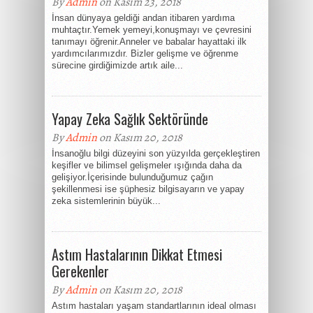
By
Admin
on Kasım 23, 2018
İnsan dünyaya geldiği andan itibaren yardıma
muhtaçtır.Yemek yemeyi,konuşmayı ve çevresini
tanımayı öğrenir.Anneler ve babalar hayattaki ilk
yardımcılarımızdır. Bizler gelişme ve öğrenme
sürecine girdiğimizde artık aile...
Yapay Zeka Sağlık Sektöründe
By
Admin
on Kasım 20, 2018
İnsanoğlu bilgi düzeyini son yüzyılda gerçekleştiren
keşifler ve bilimsel gelişmeler ışığında daha da
gelişiyor.İçerisinde bulunduğumuz çağın
şekillenmesi ise şüphesiz bilgisayarın ve yapay
zeka sistemlerinin büyük...
Astım Hastalarının Dikkat Etmesi
Gerekenler
By
Admin
on Kasım 20, 2018
Astım hastaları yaşam standartlarının ideal olması