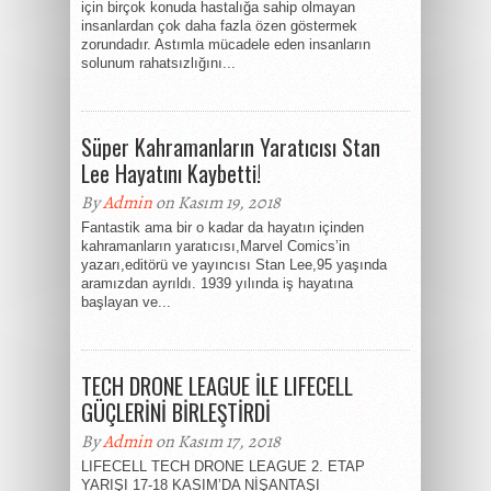
için birçok konuda hastalığa sahip olmayan
insanlardan çok daha fazla özen göstermek
zorundadır. Astımla mücadele eden insanların
solunum rahatsızlığını...
Süper Kahramanların Yaratıcısı Stan
Lee Hayatını Kaybetti!
By
Admin
on Kasım 19, 2018
Fantastik ama bir o kadar da hayatın içinden
kahramanların yaratıcısı,Marvel Comics’in
yazarı,editörü ve yayıncısı Stan Lee,95 yaşında
aramızdan ayrıldı. 1939 yılında iş hayatına
başlayan ve...
TECH DRONE LEAGUE İLE LIFECELL
GÜÇLERİNİ BİRLEŞTİRDİ
By
Admin
on Kasım 17, 2018
LIFECELL TECH DRONE LEAGUE 2. ETAP
YARIŞI 17-18 KASIM’DA NİŞANTAŞI