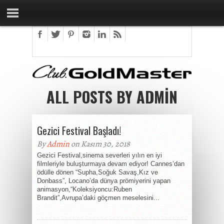
ALL POSTS BY ADMIN
Gezici Festival Başladı!
By
Admin
on Kasım 30, 2018
Gezici Festival,sinema severleri yılın en iyi
filmleriyle buluşturmaya devam ediyor! Cannes’dan
ödülle dönen “Supha,Soğuk Savaş,Kız ve
Donbass”, Locano’da dünya prömiyerini yapan
animasyon,“Koleksiyoncu:Ruben
Brandit”,Avrupa’daki göçmen meselesini...