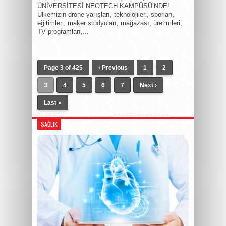
ÜNİVERSİTESİ NEOTECH KAMPÜSÜ’NDE!
Ülkemizin drone yarışları, teknolojileri, sporları,
eğitimleri, maker stüdyoları, mağazası, üretimleri,
TV programları,...
Page 3 of 425
‹ Previous
1
2
3
4
5
6
7
Next ›
Last »
SAĞLIK