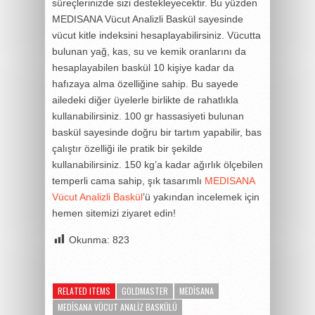
süreçlerinizde sizi destekleyecektir. Bu yüzden
MEDISANA Vücut Analizli Baskül sayesinde
vücut kitle indeksini hesaplayabilirsiniz. Vücutta
bulunan yağ, kas, su ve kemik oranlarını da
hesaplayabilen baskül 10 kişiye kadar da
hafızaya alma özelliğine sahip. Bu sayede
ailedeki diğer üyelerle birlikte de rahatlıkla
kullanabilirsiniz. 100 gr hassasiyeti bulunan
baskül sayesinde doğru bir tartım yapabilir, bas
çalıştır özelliği ile pratik bir şekilde
kullanabilirsiniz. 150 kg’a kadar ağırlık ölçebilen
temperli cama sahip, şık tasarımlı
MEDISANA
Vücut Analizli Baskül
’ü yakından incelemek için
hemen sitemizi ziyaret edin!
Okunma:
823
RELATED ITEMS
GOLDMASTER
MEDISANA
MEDISANA VÜCUT ANALIZ BASKÜLÜ