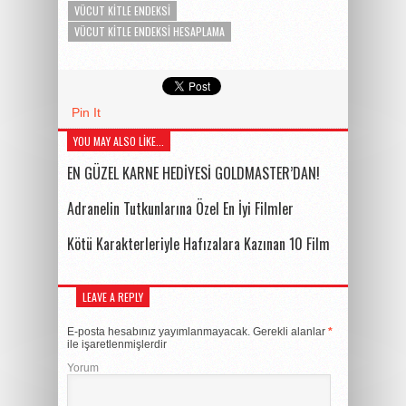
VÜCUT KITLE ENDEKSI
VÜCUT KITLE ENDEKSI HESAPLAMA
Pin It
YOU MAY ALSO LIKE...
EN GÜZEL KARNE HEDİYESİ GOLDMASTER’DAN!
Adranelin Tutkunlarına Özel En İyi Filmler
Kötü Karakterleriyle Hafızalara Kazınan 10 Film
LEAVE A REPLY
E-posta hesabınız yayımlanmayacak.
Gerekli alanlar
*
ile işaretlenmişlerdir
Yorum