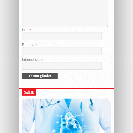
İsim
*
E-posta
*
İnternet sitesi
SAĞLIK