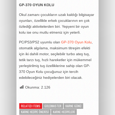
GP-370 OYUN KOLU
Okul zamanı çocukların uzak kaldığı bilgisayar
oyunları, özellikle erkek çocuklarının en çok
özlediği aktivitelerden biri. Yepyeni bir oyun
kolu ise onu mutlu etmeniz için yeterli.
PC/PS3/PS2 uyumlu olan
GP-370 Oyun Kolu
,
otomatik algılama, maksimum titreşim efekti
için iki dahili motor, seçilebilir turbo ateş tuş,
tetik tarzı tuş, hızlı hareketler için mükemmel
yerleştirilmiş tuş özelliklerine sahip olan GP-
370 Oyun Kolu çocuğunuz için tercih
edebileceğiniz hediyelerden biri olacak.
Okunma:
2.126
RELATED ITEMS
GOLDMASTER
KARNE GÜNÜ
KARNE HEDIYE ÖNERISI
KARNE HEDIYELERI