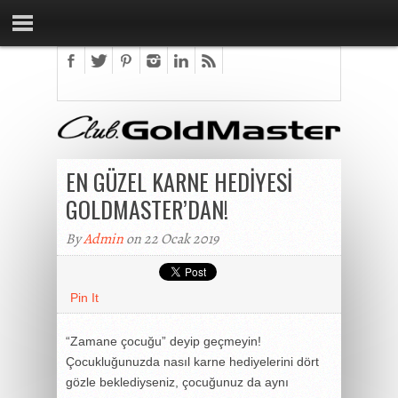
EN GÜZEL KARNE HEDİYESİ
GOLDMASTER’DAN!
By
Admin
on 22 Ocak 2019
Pin It
“Zamane çocuğu” deyip geçmeyin!
Çocukluğunuzda nasıl karne hediyelerini dört
gözle beklediyseniz, çocuğunuz da aynı