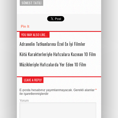
SÖMEST TATILI
Pin It
YOU MAY ALSO LIKE...
Adranelin Tutkunlarına Özel En İyi Filmler
Kötü Karakterleriyle Hafızalara Kazınan 10 Film
Müzikleriyle Hafızalarda Yer Eden 10 Film
LEAVE A REPLY
E-posta hesabınız yayımlanmayacak.
Gerekli alanlar
*
ile işaretlenmişlerdir
Yorum