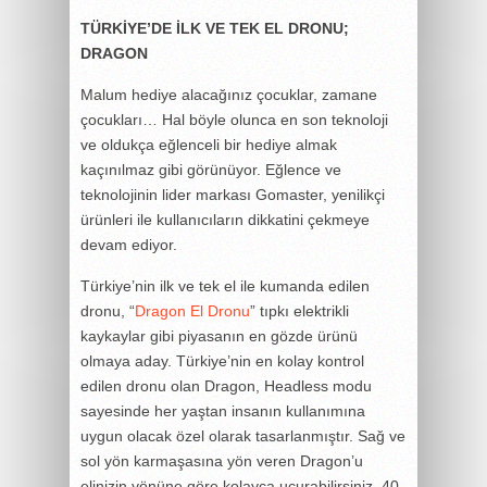
TÜRKİYE’DE İLK VE TEK EL DRONU;
DRAGON
Malum hediye alacağınız çocuklar, zamane
çocukları… Hal böyle olunca en son teknoloji
ve oldukça eğlenceli bir hediye almak
kaçınılmaz gibi görünüyor. Eğlence ve
teknolojinin lider markası Gomaster, yenilikçi
ürünleri ile kullanıcıların dikkatini çekmeye
devam ediyor.
Türkiye’nin ilk ve tek el ile kumanda edilen
dronu, “
Dragon El Dronu
” tıpkı elektrikli
kaykaylar gibi piyasanın en gözde ürünü
olmaya aday. Türkiye’nin en kolay kontrol
edilen dronu olan Dragon, Headless modu
sayesinde her yaştan insanın kullanımına
uygun olacak özel olarak tasarlanmıştır. Sağ ve
sol yön karmaşasına yön veren Dragon’u
elinizin yönüne göre kolayca uçurabilirsiniz. 40