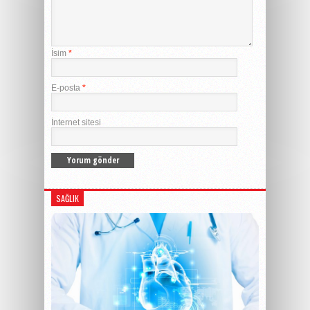
İsim
*
E-posta
*
İnternet sitesi
SAĞLIK