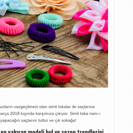
zların vazgeçilmezi olan simit tokalar ile saçlarına
arça 2018 kışında karşımıza çıkıyor. Simit toka nam-ı
 yapacağın saçlarını tuttur ve çık sokağa!
n yakışan modeli bul ve sezon trendlerini