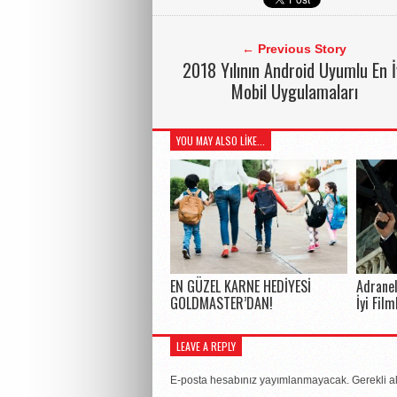
← Previous Story
2018 Yılının Android Uyumlu En İ
Mobil Uygulamaları
YOU MAY ALSO LIKE...
EN GÜZEL KARNE HEDİYESİ
Adranel
GOLDMASTER’DAN!
İyi Film
LEAVE A REPLY
E-posta hesabınız yayımlanmayacak.
Gerekli a