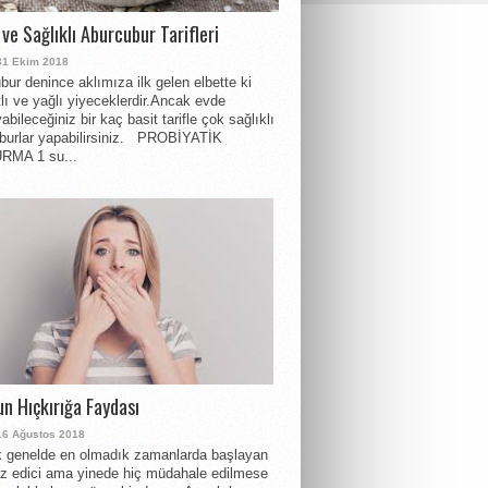
 ve Sağlıklı Aburcubur Tarifleri
31 Ekim 2018
bur denince aklımıza ilk gelen elbette ki
atlı ve yağlı yiyeceklerdir.Ancak evde
abileceğiniz bir kaç basit tarifle çok sağlıklı
burlar yapabilirsiniz. PROBİYATİK
MA 1 su...
n Hıçkırığa Faydası
16 Ağustos 2018
k genelde en olmadık zamanlarda başlayan
ız edici ama yinede hiç müdahale edilmese