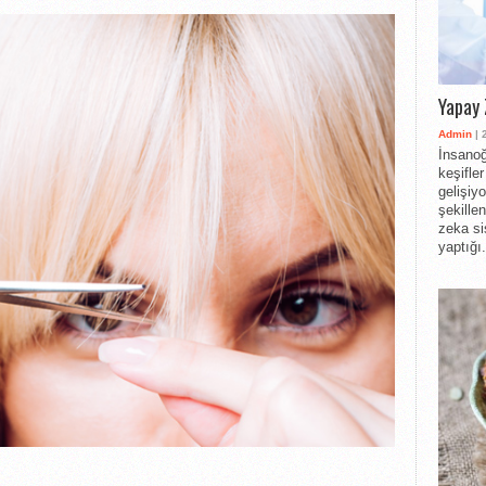
Yapay 
Admin
| 
İnsanoğ
keşifle
gelişiy
şekille
zeka si
yaptığı.