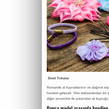
Simit Tokalar
Romantik at kuyruklarının ve dağınık topu
hareket gelecek. Yine doksanlardan bir p
diğer scrunchie ile yukarıdan at kuyruğu
Bunca model arasında kendine e