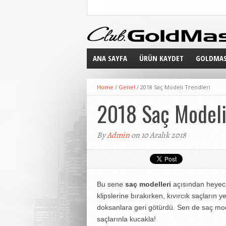
ANA SAYFA
ÜRÜN KAYDET
GOLDMAS
SAĞLIK
MODA
GÜZELLIK
GOLDMAS
Home
/
Genel
/
2018 Saç Modeli Trendleri
GOLDNE
2018 Saç Modeli
FIRSATL
GOLDMAS
By
Admin
on 10 Aralık 2018
Bu sene
saç modelleri
açısından heyeca
klipslerine bırakırken, kıvırcık saçların ye
doksanlara geri götürdü. Sen de saç mode
saçlarınla kucakla!