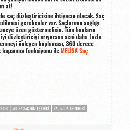
m at!
e saç düzleştiricisine ihtiyacın olacak. Saç
edilmesi gerekenler var. Saçlarının sağlığı
 etmeye özen göstermelisin. Tüm bunların
 iyi düzleştiriciyi arıyorsan seni daha fazla
lenmeyi önleyen kaplaması, 360 derece
k kapanma fonksiyonu ile
MELİSA Saç
ASTER
MELISA SAÇ DÜZLEŞTIRICI
SAÇ MODA TRENDLERI