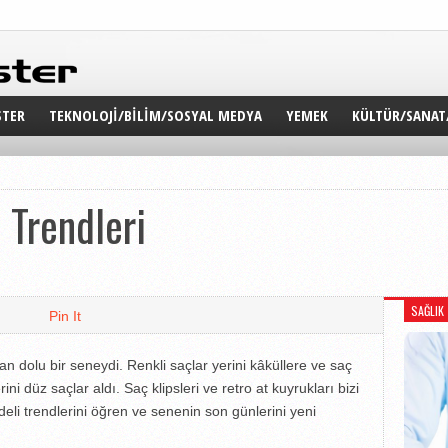
TER
TEKNOLOJI/BILIM/SOSYAL MEDYA
YEMEK
KÜLTÜR/SANAT
TER WEB
WS
 Trendleri
AR
TER TV
SAĞLIK
Pin It
n dolu bir seneydi. Renkli saçlar yerini kâküllere ve saç
rini düz saçlar aldı. Saç klipsleri ve retro at kuyrukları bizi
li trendlerini öğren ve senenin son günlerini yeni