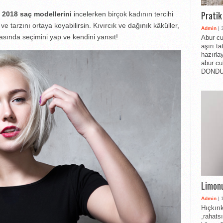
Pratik
2018 saç modellerini
incelerken birçok kadının tercihi
 ve tarzını ortaya koyabilirsin. Kıvırcık ve dağınık kâküller,
Admin
| 
asında seçimini yap ve kendini yansıt!
Abur cu
aşırı t
hazırlay
abur cu
DONDUR
Limonu
Admin
| 
Hıçkırı
,rahats