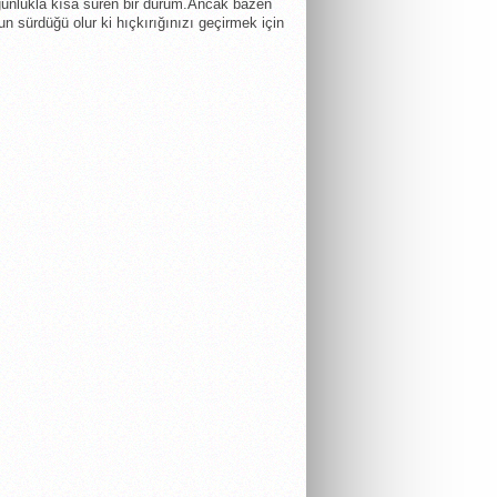
ğunlukla kısa süren bir durum.Ancak bazen
un sürdüğü olur ki hıçkırığınızı geçirmek için