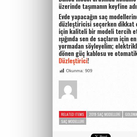
üzerinde taşımanın keyfine adı
Evde yapacağın saç modellerind
düzleştiricisi seçerken dikkat 
için kaliteli bir modeli tercih
ışığında sen de saçların için en
yormadan söyleyelim; elektrik
dönen güç kablosu ve otomati
Düzleştirici
!
Okunma:
909
RELATED ITEMS
2019 SAÇ MODELLERI
GOLDM
SAÇ MODELLERI