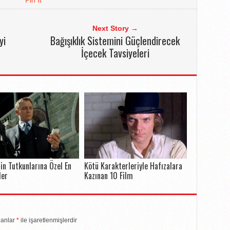
Pin It
Next Story →
yi
Bağışıklık Sistemini Güçlendirecek
İçecek Tavsiyeleri
in Tutkunlarına Özel En
Kötü Karakterleriyle Hafızalara
ler
Kazınan 10 Film
lanlar
*
ile işaretlenmişlerdir