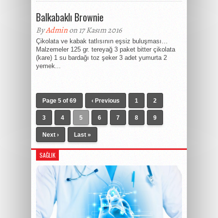
Balkabaklı Brownie
By
Admin
on 17 Kasım 2016
Çikolata ve kabak tatlısının eşsiz buluşması…
Malzemeler 125 gr. tereyağ 3 paket bitter çikolata
(kare) 1 su bardağı toz şeker 3 adet yumurta 2
yemek...
Page 5 of 69
‹ Previous
1
2
3
4
5
6
7
8
9
Next ›
Last »
SAĞLIK