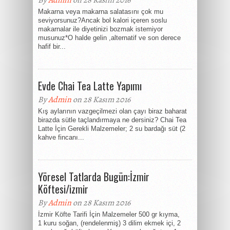
By
Admin
on 28 Kasım 2016
Makarna veya makarna salatasını çok mu
seviyorsunuz?Ancak bol kalori içeren soslu
makarnalar ile diyetinizi bozmak istemiyor
musunuz*O halde gelin ,alternatif ve son derece
hafif bir...
Evde Chai Tea Latte Yapımı
By
Admin
on 28 Kasım 2016
Kış aylarının vazgeçilmezi olan çayı biraz baharat
birazda sütle taçlandırmaya ne dersiniz? Chai Tea
Latte İçin Gerekli Malzemeler; 2 su bardağı süt (2
kahve fincanı...
Yöresel Tatlarda Bugün:İzmir
Köftesi/izmir
By
Admin
on 28 Kasım 2016
İzmir Köfte Tarifi İçin Malzemeler 500 gr kıyma,
1 kuru soğan, (rendelenmiş) 3 dilim ekmek içi, 2