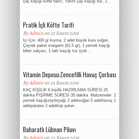
çay kaşığı köfte harcı, Yarım çay kaşığı tuz, 1...
Pratik İçli Köfte Tarifi
By
Admin
on 25 Kasım 2016
İçi İçin: 400 gr kıyma, 2 adet büyük kuru soğan,
Çeyrek paket margarin (62,5 gr), 1 yemek kaşığı
biber salçası, 1 tatlı kaşığı tuz (çok...
Vitamin Deposu:Zencefilli Havuç Çorbası
By
Admin
on 23 Kasım 2016
KAÇ KİŞİLİK 6 kişilik HAZIRLAMA SÜRESİ 25
dakika PİŞİRME SÜRESİ 35 dakika Malzemeler 2
yemek kaşığızeytinyağı 2 adetsoğan 5 adethavuç 1
adetpatates 2 adetküp şeker...
Baharatlı Lübnan Pilavı
By
Admin
on 22 Kasım 2016