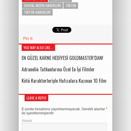
SOSYAL MEDYA HABERLERI
TIKTOK
TIKTOK HABERLERI
Pin It
YOU MAY ALSO LIKE...
EN GÜZEL KARNE HEDİYESİ GOLDMASTER’DAN!
Adranelin Tutkunlarına Özel En İyi Filmler
Kötü Karakterleriyle Hafızalara Kazınan 10 Film
LEAVE A REPLY
E-posta hesabınız yayımlanmayacak.
Gerekli alanlar
*
ile işaretlenmişlerdir
Yorum