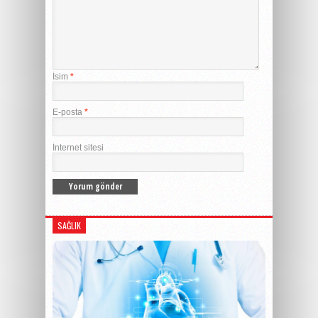
İsim
*
E-posta
*
İnternet sitesi
SAĞLIK