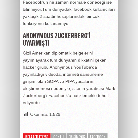
Facebook’un ne zaman normale döneceği ise
bilinmiyor.Tüm dünyadaki facebook kullanıcıları
yaklaşık 2 saattir hesaplarındaki bir çok
fonksiyonu kullanamıyor.
ANONYMOUS ZUCKERBERG’İ
UYARMIŞTI
Gizli Amerikan diplomatik belgelerini
yayımlayarak tüm dünyanın dikkatini çeken
hacker grubu Anonymous YouTube’da
yayınladığı videoda,
interneti sansürleme
girişimi olan SOPA ve PIPA yasalarını
eleştirmemesi nedeniyle, sitenin yaratıcısı Mark
Zuckerberg’i Facebook’u hacklemekle tehdit
ediyordu.
Okunma:
1.529
RELATED ITEMS
ÇÖKTÜ
ERIŞIM YOK
FACEBOOK