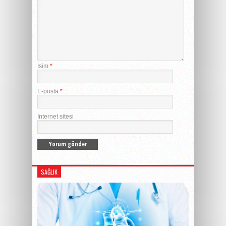
İsim
*
E-posta
*
İnternet sitesi
SAĞLIK