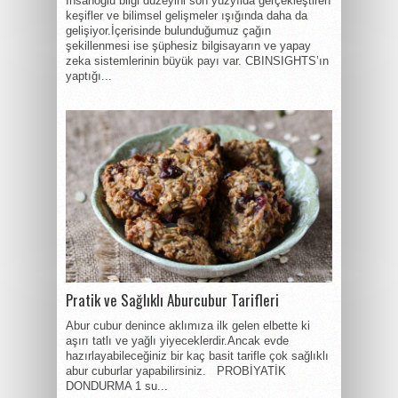
İnsanoğlu bilgi düzeyini son yüzyılda gerçekleştiren
keşifler ve bilimsel gelişmeler ışığında daha da
gelişiyor.İçerisinde bulunduğumuz çağın
şekillenmesi ise şüphesiz bilgisayarın ve yapay
zeka sistemlerinin büyük payı var. CBINSIGHTS’ın
yaptığı...
Pratik ve Sağlıklı Aburcubur Tarifleri
Abur cubur denince aklımıza ilk gelen elbette ki
aşırı tatlı ve yağlı yiyeceklerdir.Ancak evde
hazırlayabileceğiniz bir kaç basit tarifle çok sağlıklı
abur cuburlar yapabilirsiniz. PROBİYATİK
DONDURMA 1 su...