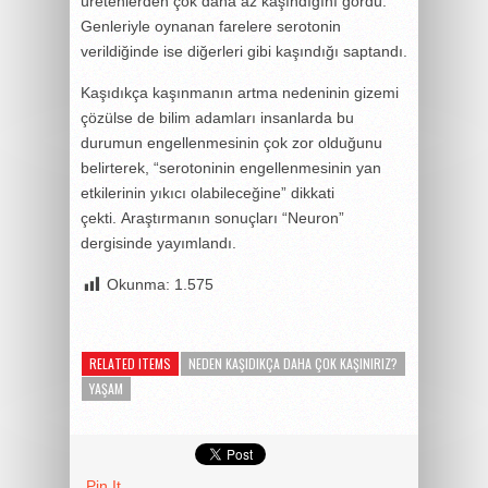
üretenlerden çok daha az kaşındığını gördü.
Genleriyle oynanan farelere serotonin
verildiğinde ise diğerleri gibi kaşındığı saptandı.
Kaşıdıkça kaşınmanın artma nedeninin gizemi
çözülse de bilim adamları insanlarda bu
durumun engellenmesinin çok zor olduğunu
belirterek, “serotoninin engellenmesinin yan
etkilerinin yıkıcı olabileceğine” dikkati
çekti. Araştırmanın sonuçları “Neuron”
dergisinde yayımlandı.
Okunma:
1.575
RELATED ITEMS
NEDEN KAŞIDIKÇA DAHA ÇOK KAŞINIRIZ?
YAŞAM
Pin It