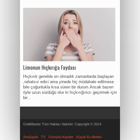
Limonun Hıçkırığa Faydası
Hıçkırık genelde en olmadık zamanlarda başlayan
,rahatsız edici ama yinede hiç müdahale edilmese
bile çoğunlukla kısa süren bir durum.Ancak bazen
öyle uzun sürdüğü olur ki hıçkırığınızı geçirmek için
bir...
GoldMaster Tüm Hakları Saklıdır. Copyright © 2014
Göktürk
Çiçekçi
Beylikdüzü Psikolog
AnaSayfa
TV
Ürününü Kaydet
Küçük Ev Aletleri