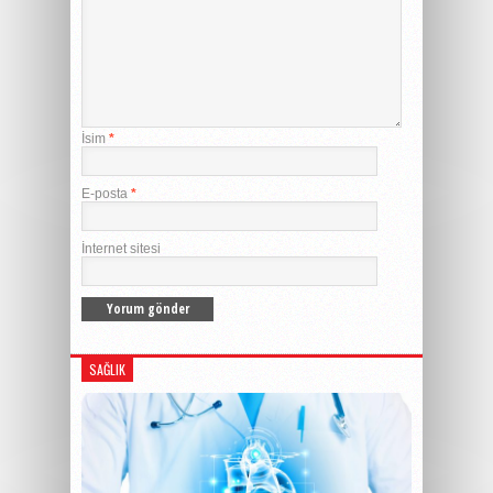
İsim
*
E-posta
*
İnternet sitesi
SAĞLIK