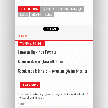
RELATED ITEMS
BAĞIŞIKLIK
DINÇ OLABILMEK İÇIN
SAĞLIK
VITAMIN
YAŞAM
Pin It
YOU MAY ALSO LIKE...
Limonun Hıçkırığa Faydası
Kokunun davranışlara etkisi nedir
Çocuklarda iştahsızlık sorununa çözüm önerileri!
LEAVE A REPLY
E-posta hesabınız yayımlanmayacak.
Gerekli alanlar
*
ile işaretlenmişlerdir
Yorum