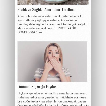
Pratik ve Sağlıklı Aburcubur Tarifleri
Abur cubur denince aklımıza ilk gelen elbette ki
aşırı tatlı ve yağlı yiyeceklerdir.Ancak evde
hazırlayabileceğiniz bir kaç basit tarifle çok sağlıklı
abur cuburlar yapabilirsiniz. PROBİYATİK
DONDURMA 1 su...
Limonun Hıçkırığa Faydası
Hıçkırık genelde en olmadık zamanlarda başlayan
,rahatsız edici ama yinede hiç müdahale edilmese
bile çoğunlukla kısa süren bir durum.Ancak bazen
öyle uzun sürdüğü olur ki hıçkırığınızı geçirmek için