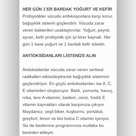
HER GÜN 1’ER BARDAK YOĞURT VE KEFİR
Probiyotikler vücudu enfeksiyonlara karşı korur,
bağışıklık sistemi güçlendirir. Vücuda zarar
veren bakterileri uzaklaştırırlar. Yoğurt, peynir,
ayran, kefir probiyotik için iyi birer kaynak. Her
gün 1 kase yoğurt ve 1 bardak kefir tüketin.
ANTİOKSİDANLARI LİSTENİZE ALIN
Antioksidanlar vücuda zarar veren serbest
radikalleri etkisizleştirerek bağışıklık sistemini
güçlendiriyor. En güçlü antioksidanları ise A, C,
E vitaminleri oluşturuyor. Balık, yumurta, havuç,
roka, tere A vitamini, badem, ceviz, fındık E
vitamin kaynakları olarak karşımıza çıkıyor.
Maydanoz, yeşil biber, kuşburnu, portakal,
greyfurt, limon ve kivi bolca C vitamin içeriyor.
Siz de beslenme programınıza mutlaka bu
besinleri ekleyin.