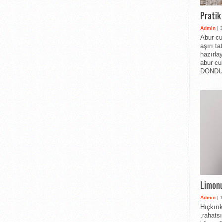
Pratik
Admin
| 
Abur cu
aşırı t
hazırlay
abur cu
DONDUR
Limonu
Admin
| 
Hıçkırı
,rahats