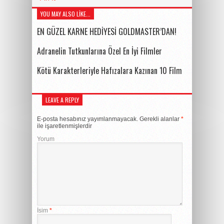
YOU MAY ALSO LIKE...
EN GÜZEL KARNE HEDİYESİ GOLDMASTER’DAN!
Adranelin Tutkunlarına Özel En İyi Filmler
Kötü Karakterleriyle Hafızalara Kazınan 10 Film
LEAVE A REPLY
E-posta hesabınız yayımlanmayacak.
Gerekli alanlar
*
ile işaretlenmişlerdir
Yorum
İsim
*