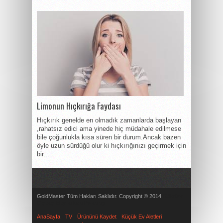
Limonun Hıçkırığa Faydası
Hıçkırık genelde en olmadık zamanlarda başlayan
,rahatsız edici ama yinede hiç müdahale edilmese
bile çoğunlukla kısa süren bir durum.Ancak bazen
öyle uzun sürdüğü olur ki hıçkırığınızı geçirmek için
bir...
GoldMaster Tüm Hakları Saklıdır. Copyright © 2014
Göktürk
Çiçekçi
Beylikdüzü Psikolog
AnaSayfa
TV
Ürününü Kaydet
Küçük Ev Aletleri