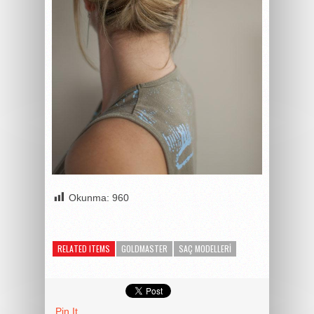
Okunma:
960
RELATED ITEMS
GOLDMASTER
SAÇ MODELLERI
Pin It