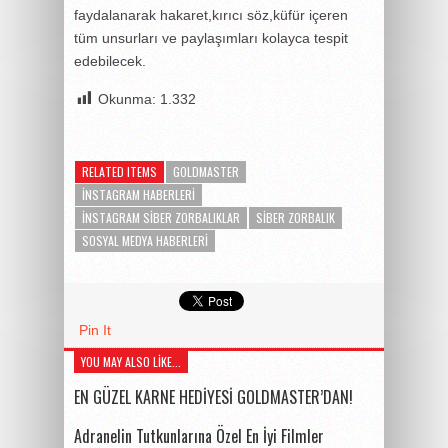
faydalanarak hakaret,kırıcı söz,küfür içeren
tüm unsurları ve paylaşımları kolayca tespit
edebilecek.
Okunma:
1.332
RELATED ITEMS
GOLDMASTER
INSTAGRAM HABERLERI
INSTAGRAM SIBER ZORBALIKLAR
SIBER ZORBALIK
SOSYAL MEDYA HABERLERI
Pin It
YOU MAY ALSO LIKE...
EN GÜZEL KARNE HEDİYESİ GOLDMASTER’DAN!
Adranelin Tutkunlarına Özel En İyi Filmler