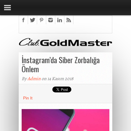
İnstagram’da Siber Zorbalığa
Önlem
By
Admin
on 14 Kasım 2018
Pin It