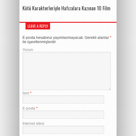
Kötü Karakterleriyle Hafızalara Kazınan 10 Film
LEAVE A REPLY
E-posta hesabınız yayımlanmayacak.
Gerekli alanlar
*
ile işaretlenmişlerdir
Yorum
İsim
*
E-posta
*
İnternet sitesi