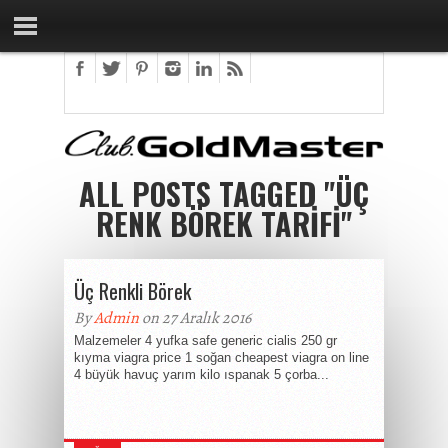
ALL POSTS TAGGED "ÜÇ
RENK BÖREK TARIFI"
Üç Renkli Börek
By
Admin
on 27 Aralık 2016
Malzemeler 4 yufka safe generic cialis 250 gr
kıyma viagra price 1 soğan cheapest viagra on line
4 büyük havuç yarım kilo ıspanak 5 çorba...