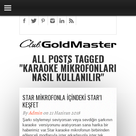
ALL POSTS TAGGED
"KARAOKE MIKROFONLARI
NASIL KULLANILIR"
STAR MİKROFONLA İÇİNDEKİ STAR’I
KEŞFET
By
Admin
on 21 Haziran 2018
Şarkı söylemeyi seviyorsan veya sevdiğin şarkının
karaoke versiyonunu aratıyorsan sana harika bir
haberimiz var.Star karaoke mikrofonun birbirinden
eğlenceli modlarıyla ister arkadaşınla ister tek