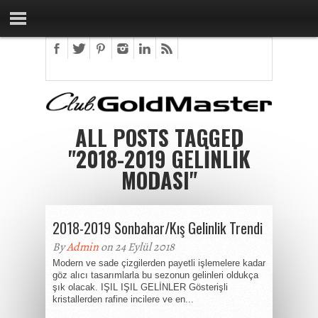
ALL POSTS TAGGED
"2018-2019 GELINLIK
MODASI"
2018-2019 Sonbahar/Kış Gelinlik Trendi
By
Admin
on 24 Eylül 2018
Modern ve sade çizgilerden payetli işlemelere kadar
göz alıcı tasarımlarla bu sezonun gelinleri oldukça
şık olacak. IŞIL IŞIL GELİNLER Gösterişli
kristallerden rafine incilere ve en...