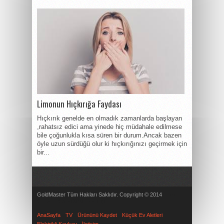
Limonun Hıçkırığa Faydası
Hıçkırık genelde en olmadık zamanlarda başlayan
,rahatsız edici ama yinede hiç müdahale edilmese
bile çoğunlukla kısa süren bir durum.Ancak bazen
öyle uzun sürdüğü olur ki hıçkırığınızı geçirmek için
bir...
GoldMaster Tüm Hakları Saklıdır. Copyright © 2014
Göktürk
Çiçekçi
Beylikdüzü Psikolog
AnaSayfa
TV
Ürününü Kaydet
Küçük Ev Aletleri