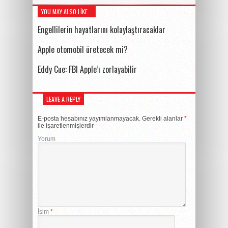
YOU MAY ALSO LIKE...
Engellilerin hayatlarını kolaylaştıracaklar
Apple otomobil üretecek mi?
Eddy Cue: FBI Apple’ı zorlayabilir
LEAVE A REPLY
E-posta hesabınız yayımlanmayacak.
Gerekli alanlar
*
ile işaretlenmişlerdir
Yorum
İsim
*