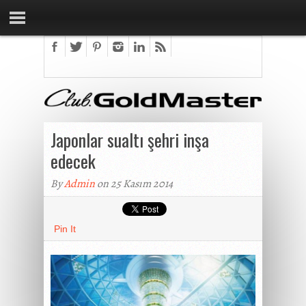
Japonlar sualtı şehri inşa
edecek
By
Admin
on 25 Kasım 2014
Pin It