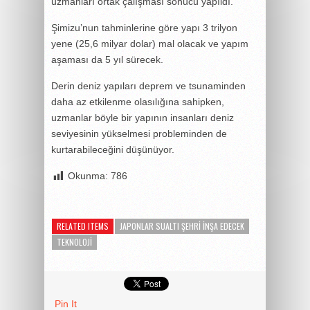
uzmanları ortak çalışması sonucu yapıldı.
Şimizu’nun tahminlerine göre yapı 3 trilyon
yene (25,6 milyar dolar) mal olacak ve yapım
aşaması da 5 yıl sürecek.
Derin deniz yapıları deprem ve tsunaminden
daha az etkilenme olasılığına sahipken,
uzmanlar böyle bir yapının insanları deniz
seviyesinin yükselmesi probleminden de
kurtarabileceğini düşünüyor.
Okunma:
786
RELATED ITEMS
JAPONLAR SUALTI ŞEHRI INŞA EDECEK
TEKNOLOJI
Pin It