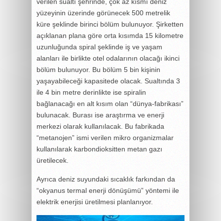
verilen sualtı şehrinde, çok az kısmı deniz
yüzeyinin üzerinde görünecek 500 metrelik
küre şeklinde birinci bölüm bulunuyor. Şirketten
açıklanan plana göre orta kısımda 15 kilometre
uzunluğunda spiral şeklinde iş ve yaşam
alanları ile birlikte otel odalarının olacağı ikinci
bölüm bulunuyor. Bu bölüm 5 bin kişinin
yaşayabileceği kapasitede olacak. Sualtında 3
ile 4 bin metre derinlikte ise spiralin
bağlanacağı en alt kısım olan “dünya-fabrikası”
bulunacak. Burası ise araştırma ve enerji
merkezi olarak kullanılacak. Bu fabrikada
“metanojen” ismi verilen mikro organizmalar
kullanılarak karbondioksitten metan gazı
üretilecek.
Ayrıca deniz suyundaki sıcaklık farkından da
“okyanus termal enerji dönüşümü” yöntemi ile
elektrik enerjisi üretilmesi planlanıyor.