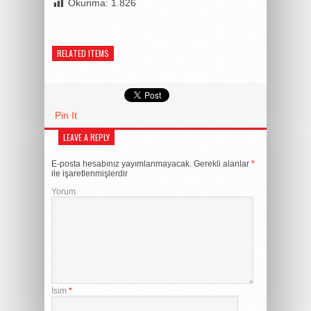
Okunma:
1.826
RELATED ITEMS
Pin It
LEAVE A REPLY
E-posta hesabınız yayımlanmayacak.
Gerekli alanlar
*
ile işaretlenmişlerdir
Yorum
İsim
*