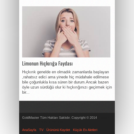
Limonun Hıçkırığa Faydası
Hıçkırık genelde en olmadık zamanlarda başlayan
,rahatsız edici ama yinede hiç müdahale edilmese
bile çoğunlukla kısa süren bir durum.Ancak bazen
öyle uzun sürdüğü olur ki hıçkırığınızı geçirmek için
bir...
GoldMaster Tüm Hakları Saklıdır. Copyright © 2014
Göktürk
Çiçekçi
Beylikdüzü Psikolog
AnaSayfa
TV
Ürününü Kaydet
Küçük Ev Aletleri