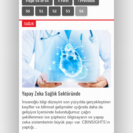
Page 54 of 54
« First
‹ Previous
50
51
52
53
54
SAĞLIK
Yapay Zeka Sağlık Sektöründe
İnsanoğlu bilgi düzeyini son yüzyılda gerçekleştiren
keşifler ve bilimsel gelişmeler ışığında daha da
gelişiyor.İçerisinde bulunduğumuz çağın
şekillenmesi ise şüphesiz bilgisayarın ve yapay
zeka sistemlerinin büyük payı var. CBINSIGHTS’ın
yaptığı...