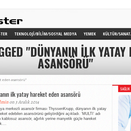
TER
TEKNOLOJI/BILIM/SOSYAL MEDYA
YEMEK
KÜLTÜR/SANAT
GGED "DÜNYANIN ILK YATAY
TER WEB
WS
ASANSÖRÜ"
AR
TER TV
et eden asansörü"
SAĞLIK
anın ilk yatay hareket eden asansörü
dmin
on 3 Aralık 2014
ya merkezli asansör firması ThyssenKrupp, dünyanın ilk yatay
eket edebilen asansörünü geliştirdiğini açıkladı. ‘MULTI’ adı
n kablosuz asansör, ağırlık yerine manyetik güçle hareket
....