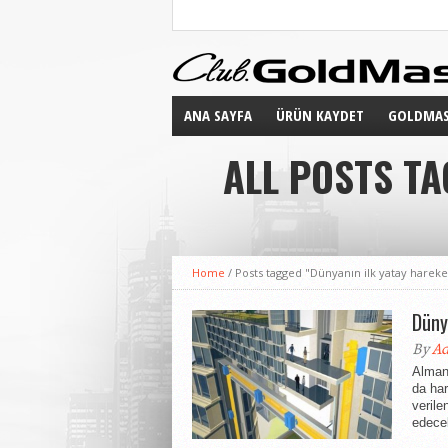
ANA SAYFA
ÜRÜN KAYDET
GOLDMAS
SAĞLIK
MODA
GÜZELLIK
ALL POSTS TA
GOLDMAS
GOLDNE
FIRSATL
GOLDMAS
Home
/
Posts tagged "Dünyanın ilk yatay harek
Düny
By
A
Alman
da har
verile
edecek