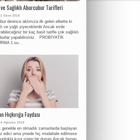
 ve Sağlıklı Aburcubur Tarifleri
31 Ekim 2018
bur denince aklımıza ilk gelen elbette ki
atlı ve yağlı yiyeceklerdir.Ancak evde
abileceğiniz bir kaç basit tarifle çok sağlıklı
burlar yapabilirsiniz. PROBİYATİK
MA 1 su...
n Hıçkırığa Faydası
16 Ağustos 2018
k genelde en olmadık zamanlarda başlayan
ız edici ama yinede hiç müdahale edilmese
ğunlukla kısa süren bir durum.Ancak bazen