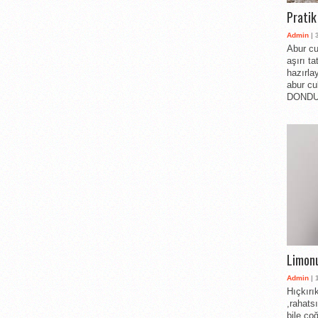
Pratik
Admin
| 
Abur cu
aşırı t
hazırlay
abur cu
DONDUR
Limonu
Admin
| 
Hıçkırı
,rahats
bile ço