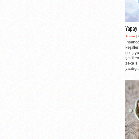
Yapay 
Admin
| 
İnsanoğ
keşifle
gelişiy
şekille
zeka si
yaptığı.